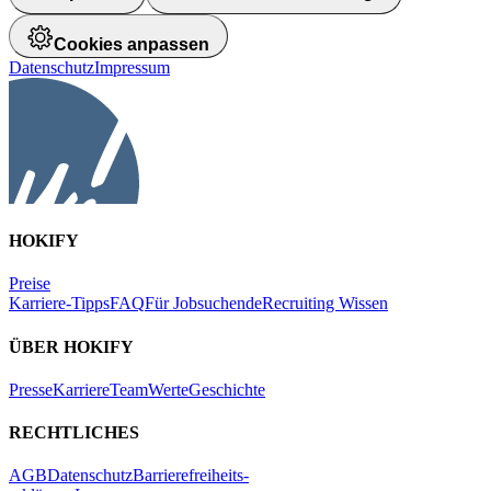
Cookies anpassen
Datenschutz
Impressum
HOKIFY
Preise
Karriere-Tipps
FAQ
Für Jobsuchende
Recruiting Wissen
ÜBER HOKIFY
Presse
Karriere
Team
Werte
Geschichte
RECHTLICHES
AGB
Datenschutz
Barrierefreiheits-