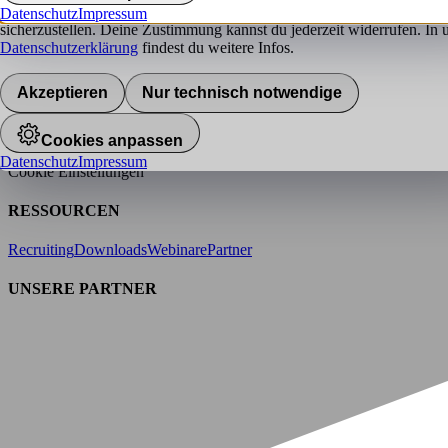
hokify verwendet Cookies, um das bestmögliche Nutzererlebnis für di
Datenschutz
Impressum
ÜBER HOKIFY
sicherzustellen. Deine Zustimmung kannst du jederzeit widerrufen. In 
Datenschutzerklärung
findest du weitere Infos.
Presse
Karriere
Team
Werte
Geschichte
Akzeptieren
Nur technisch notwendige
RECHTLICHES
AGB
Datenschutz
Barrierefreiheitserklärung
Impressum
Cookies anpassen
Datenschutz
Impressum
Cookie Einstellungen
RESSOURCEN
Recruiting
Downloads
Webinare
Partner
UNSERE PARTNER