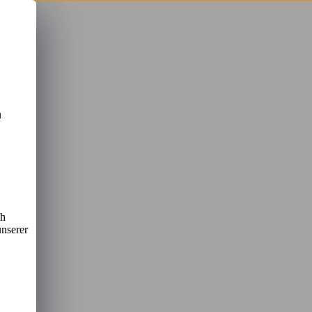
u
u
ch
unserer