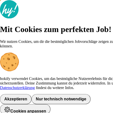
Lösungen & Preise
Recruiting Wissen
Mit Cookies zum perfekten Job!
Do-It-Jobs
Kostenlose Beratung
Wir nutzen Cookies, um dir die bestmöglichen Jobvorschläge zeigen z
+49 800 000 8061
Mit Cookies zum perfekten Job!
können.
Anmelden
Wir nutzen Cookies, um dir die bestmöglichen Jobvorschläge zeigen z
können.
hokify verwendet Cookies, um das bestmögliche Nutzererlebnis für di
sicherzustellen. Deine Zustimmung kannst du jederzeit widerrufen. In 
Datenschutzerklärung
findest du weitere Infos.
HOKIFY
Akzeptieren
Nur technisch notwendige
Preise
Karriere-Tipps
FAQ
Für Jobsuchende
Recruiting Wissen
Cookies anpassen