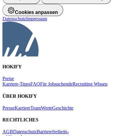
Cookies anpassen
Datenschutz
Impressum
HOKIFY
Preise
Karriere-Tipps
FAQ
Für Jobsuchende
Recruiting Wissen
ÜBER HOKIFY
Presse
Karriere
Team
Werte
Geschichte
RECHTLICHES
AGB
Datenschutz
Barrierefreiheits-