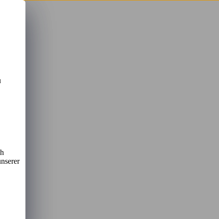
u
u
ch
unserer