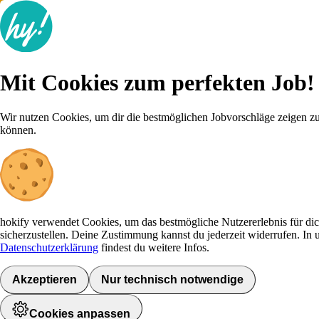
Lösungen & Preise
Recruiting Wissen
Mit Cookies zum perfekten Job!
Do-It-Jobs
Kostenlose Beratung
Wir nutzen Cookies, um dir die bestmöglichen Jobvorschläge zeigen z
+49 800 000 8061
Mit Cookies zum perfekten Job!
können.
Anmelden
Wir nutzen Cookies, um dir die bestmöglichen Jobvorschläge zeigen z
können.
hokify verwendet Cookies, um das bestmögliche Nutzererlebnis für di
sicherzustellen. Deine Zustimmung kannst du jederzeit widerrufen. In 
Datenschutzerklärung
findest du weitere Infos.
HOKIFY
Akzeptieren
Nur technisch notwendige
Preise
Karriere-Tipps
FAQ
Für Jobsuchende
Recruiting Wissen
Cookies anpassen