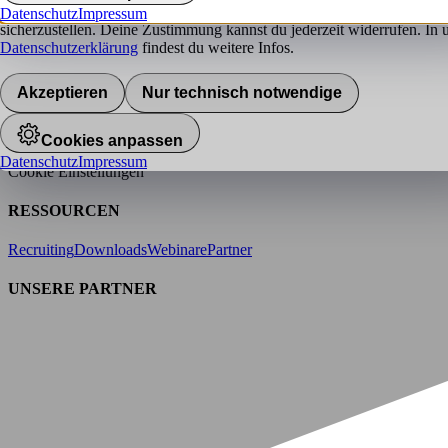
hokify verwendet Cookies, um das bestmögliche Nutzererlebnis für di
Datenschutz
Impressum
ÜBER HOKIFY
sicherzustellen. Deine Zustimmung kannst du jederzeit widerrufen. In 
Datenschutzerklärung
findest du weitere Infos.
Presse
Karriere
Team
Werte
Geschichte
Akzeptieren
Nur technisch notwendige
RECHTLICHES
AGB
Datenschutz
Barrierefreiheitserklärung
Impressum
Cookies anpassen
Datenschutz
Impressum
Cookie Einstellungen
RESSOURCEN
Recruiting
Downloads
Webinare
Partner
UNSERE PARTNER