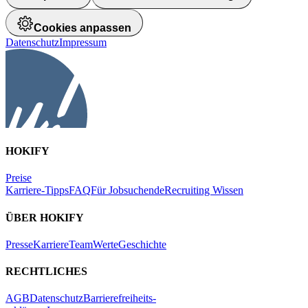
widerrufen. In unserer
Datenschutzerklärung
findest du weitere
Infos.
Akzeptieren
Nur technisch notwendige
Cookies anpassen
Datenschutz
Impressum
HOKIFY
Preise
Karriere-Tipps
FAQ
Für Jobsuchende
Recruiting Wissen
ÜBER HOKIFY
Presse
Karriere
Team
Werte
Geschichte